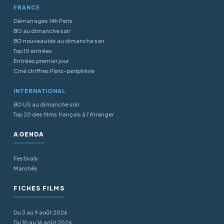
FRANCE
Démarrages 14h Paris
BO au dimanche soir
BO nouveautés au dimanche soir
Top 10 entrées
Entrées premier jour
Ciné chiffres Paris-periphérie
INTERNATIONAL
BO US au dimanche soir
Top 20 des films français à l’étranger
AGENDA
Festivals
Marchés
FICHES FILMS
Du 3 au 9 août 2026
Du 10 au 16 août 2026