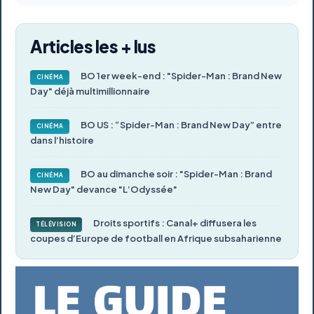
Articles les + lus
BO 1er week-end : "Spider-Man : Brand New
CINÉMA
Day" déjà multimillionnaire
BO US : “Spider-Man : Brand New Day” entre
CINÉMA
dans l’histoire
BO au dimanche soir : "Spider-Man : Brand
CINÉMA
New Day" devance "L’Odyssée"
Droits sportifs : Canal+ diffusera les
TÉLÉVISION
coupes d’Europe de football en Afrique subsaharienne