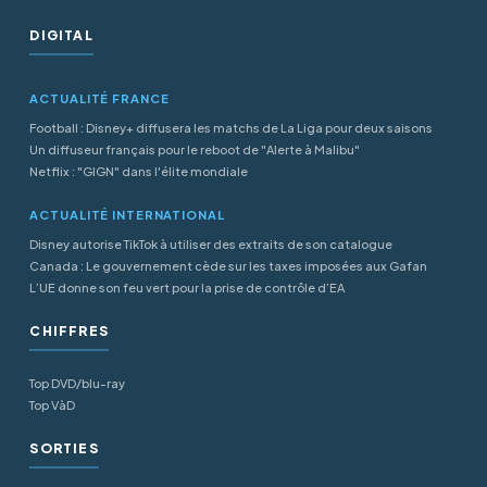
DIGITAL
ACTUALITÉ FRANCE
Football : Disney+ diffusera les matchs de La Liga pour deux saisons
Un diffuseur français pour le reboot de "Alerte à Malibu"
Netflix : "GIGN" dans l'élite mondiale
ACTUALITÉ INTERNATIONAL
Disney autorise TikTok à utiliser des extraits de son catalogue
Canada : Le gouvernement cède sur les taxes imposées aux Gafan
L’UE donne son feu vert pour la prise de contrôle d’EA
CHIFFRES
Top DVD/blu-ray
Top VàD
SORTIES