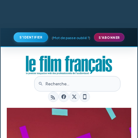
S'IDENTIFIER
(
Mot de passe oublié ?
)
S'ABONNER