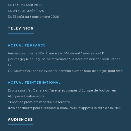
Du 17 au 23 août 2026
Du 24 au 30 août 2026
Du 31 août au 6 septembre 2026
TÉLÉVISION
ACTUALITÉ FRANCE
Audiences juillet 2026 : France 2 et M6 disent "vive le sport !"
[Tournage] Alice Taglioni se remémore "La dernière veillée" pour France
TV
Guillaume Gallienne devient "L’homme au manteau de singe" pour Arte
ACTUALITÉ INTERNATIONAL
Droits sportifs : Canal+ diffusera les coupes d’Europe de football en
Afrique subsaharienne
"Alice" en première mondiale à Toronto
Trois candidats pour succéder à Jean-Paul Philippot à la tête de la RTBF
AUDIENCES