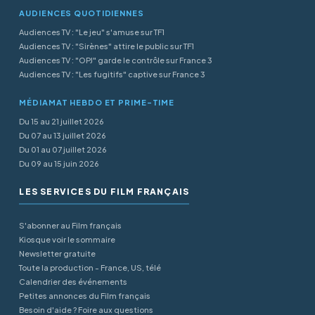
AUDIENCES QUOTIDIENNES
Audiences TV : "Le jeu" s'amuse sur TF1
Audiences TV : "Sirènes" attire le public sur TF1
Audiences TV : "OPJ" garde le contrôle sur France 3
Audiences TV : "Les fugitifs" captive sur France 3
MÉDIAMAT HEBDO ET PRIME-TIME
Du 15 au 21 juillet 2026
Du 07 au 13 juillet 2026
Du 01 au 07 juillet 2026
Du 09 au 15 juin 2026
LES SERVICES DU FILM FRANÇAIS
S'abonner au Film français
Kiosque voir le sommaire
Newsletter gratuite
Toute la production - France, US, télé
Calendrier des événements
Petites annonces du Film français
Besoin d'aide ? Foire aux questions