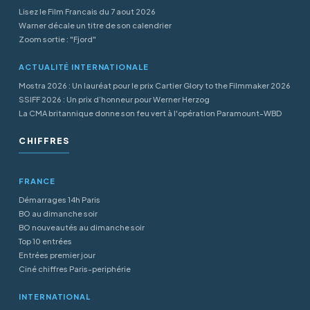
Lisez le Film Francais du 7 aout 2026
Warner décale un titre de son calendrier
Zoom sortie : "Fjord"
ACTUALITÉ INTERNATIONALE
Mostra 2026 : Un lauréat pour le prix Cartier Glory to the Filmmaker 2026
SSIFF 2026 : Un prix d’honneur pour Werner Herzog
La CMA britannique donne son feu vert à l'opération Paramount-WBD
CHIFFRES
FRANCE
Démarrages 14h Paris
BO au dimanche soir
BO nouveautés au dimanche soir
Top 10 entrées
Entrées premier jour
Ciné chiffres Paris-periphérie
INTERNATIONAL