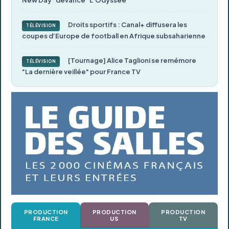
Droits sportifs : Canal+ diffusera les
TÉLÉVISION
coupes d’Europe de football en Afrique subsaharienne
[Tournage] Alice Taglioni se remémore
TÉLÉVISION
"La dernière veillée" pour France TV
PRODUCTION
PRODUCTION
PRODUCTION
FRANCE
US
TV