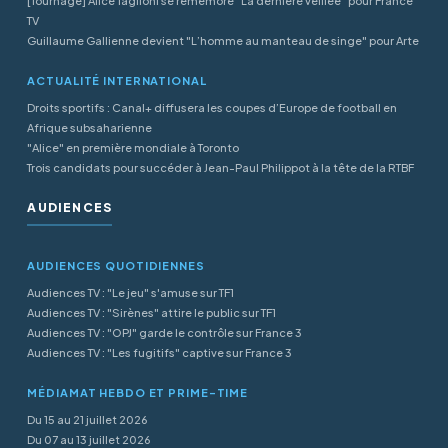
[Tournage] Alice Taglioni se remémore "La dernière veillée" pour France
TV
Guillaume Gallienne devient "L’homme au manteau de singe" pour Arte
ACTUALITÉ INTERNATIONAL
Droits sportifs : Canal+ diffusera les coupes d’Europe de football en
Afrique subsaharienne
"Alice" en première mondiale à Toronto
Trois candidats pour succéder à Jean-Paul Philippot à la tête de la RTBF
AUDIENCES
AUDIENCES QUOTIDIENNES
Audiences TV : "Le jeu" s'amuse sur TF1
Audiences TV : "Sirènes" attire le public sur TF1
Audiences TV : "OPJ" garde le contrôle sur France 3
Audiences TV : "Les fugitifs" captive sur France 3
MÉDIAMAT HEBDO ET PRIME-TIME
Du 15 au 21 juillet 2026
Du 07 au 13 juillet 2026