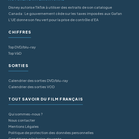
Disney autorise TikTok à utiliser des extraits de son catalogue
Canada : Le gouvernement cède sur les taxes imposées aux Gafan
L’UE donne son feu vert pour la prise de contrôle d’EA
CHIFFRES
Top DVD/blu-ray
Top VàD
SORTIES
Calendrier des sorties DVD/blu-ray
Calendrier des sorties VOD
TOUT SAVOIR DU FILM FRANÇAIS
Qui sommes-nous ?
Nous contacter
Mentions Légales
Politique de protection des données personnelles
Conditions générales de vente