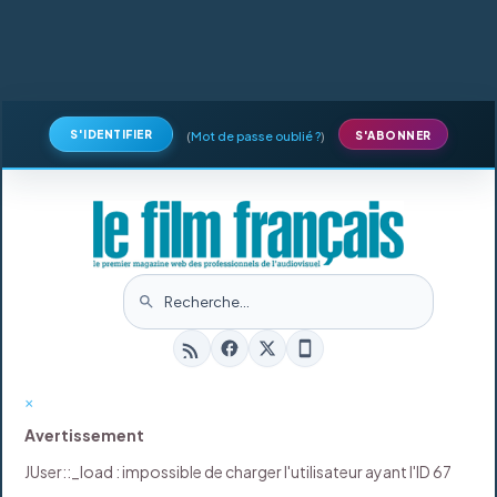
S'IDENTIFIER
(
Mot de passe oublié ?
)
S'ABONNER
×
Avertissement
JUser::_load : impossible de charger l'utilisateur ayant l'ID 67