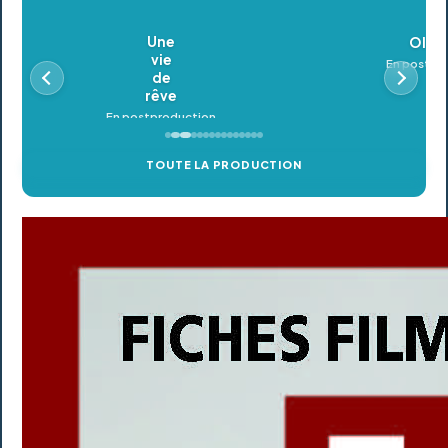
Oldeupe
En postproduction
TOUTE LA PRODUCTION