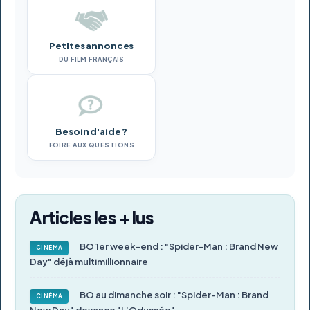
Petites annonces
DU FILM FRANÇAIS
Besoin d'aide ?
FOIRE AUX QUESTIONS
Articles les + lus
BO 1er week-end : "Spider-Man : Brand New
CINÉMA
Day" déjà multimillionnaire
BO au dimanche soir : "Spider-Man : Brand
CINÉMA
New Day" devance "L’Odyssée"