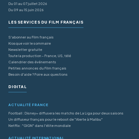
Du 01 au 07 juillet 2026
Du 09 au 15 juin 2026
LES SERVICES DU FILM FRANÇAIS
S'abonner au Film français
Kiosque voir le sommaire
Newsletter gratuite
Toute la production - France, US, télé
Calendrier des événements
Petites annonces du Film français
Besoin d'aide ? Foire aux questions
DIGITAL
ACTUALITÉ FRANCE
Football : Disney+ diffusera les matchs de La Liga pour deux saisons
Un diffuseur français pour le reboot de "Alerte à Malibu"
Netflix : "GIGN" dans l'élite mondiale
ACTUALITÉ INTERNATIONAL