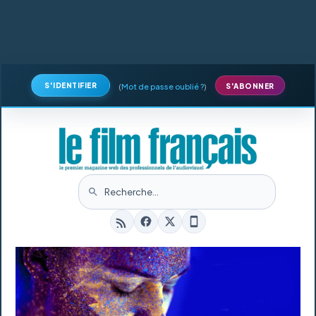
S'IDENTIFIER
(
Mot de passe oublié ?
)
S'ABONNER