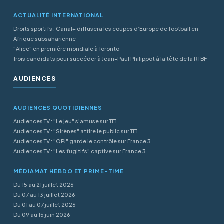
ACTUALITÉ INTERNATIONAL
Droits sportifs : Canal+ diffusera les coupes d’Europe de football en
Afrique subsaharienne
"Alice" en première mondiale à Toronto
Trois candidats pour succéder à Jean-Paul Philippot à la tête de la RTBF
AUDIENCES
AUDIENCES QUOTIDIENNES
Audiences TV : "Le jeu" s'amuse sur TF1
Audiences TV : "Sirènes" attire le public sur TF1
Audiences TV : "OPJ" garde le contrôle sur France 3
Audiences TV : "Les fugitifs" captive sur France 3
MÉDIAMAT HEBDO ET PRIME-TIME
Du 15 au 21 juillet 2026
Du 07 au 13 juillet 2026
Du 01 au 07 juillet 2026
Du 09 au 15 juin 2026