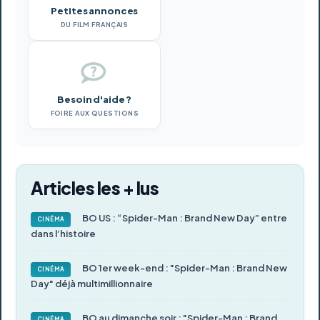
Petites annonces
DU FILM FRANÇAIS
Besoin d'aide ?
FOIRE AUX QUESTIONS
Articles les + lus
BO US : “Spider-Man : Brand New Day” entre
CINÉMA
dans l’histoire
BO 1er week-end : "Spider-Man : Brand New
CINÉMA
Day" déjà multimillionnaire
BO au dimanche soir : "Spider-Man : Brand
CINÉMA