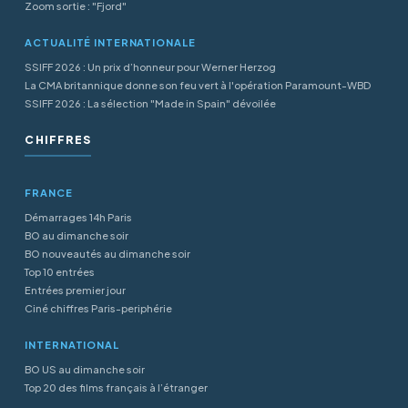
Zoom sortie : "Fjord"
ACTUALITÉ INTERNATIONALE
SSIFF 2026 : Un prix d’honneur pour Werner Herzog
La CMA britannique donne son feu vert à l'opération Paramount-WBD
SSIFF 2026 : La sélection "Made in Spain" dévoilée
CHIFFRES
FRANCE
Démarrages 14h Paris
BO au dimanche soir
BO nouveautés au dimanche soir
Top 10 entrées
Entrées premier jour
Ciné chiffres Paris-periphérie
INTERNATIONAL
BO US au dimanche soir
Top 20 des films français à l’étranger