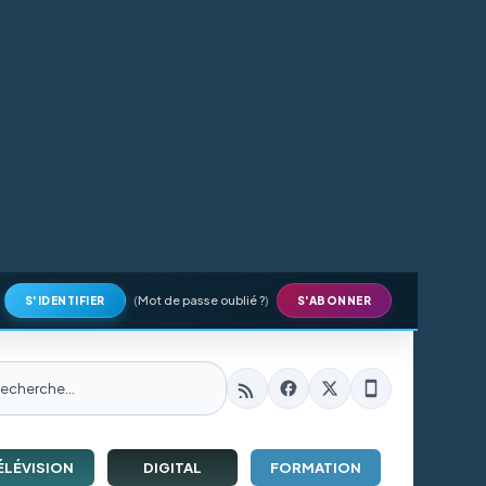
(
Mot de passe oublié ?
)
S'IDENTIFIER
S'ABONNER
ÉLÉVISION
DIGITAL
FORMATION