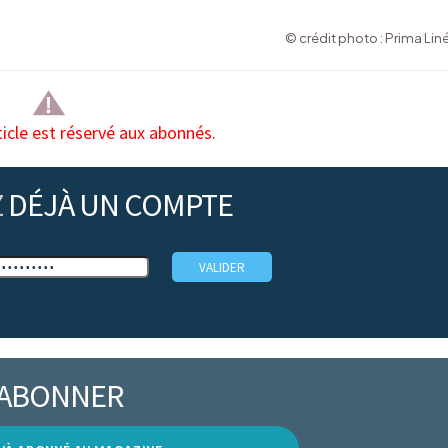
© crédit photo : Prima Lin
ticle est réservé aux abonnés.
Z
DÉJÀ UN COMPTE
’ABONNER