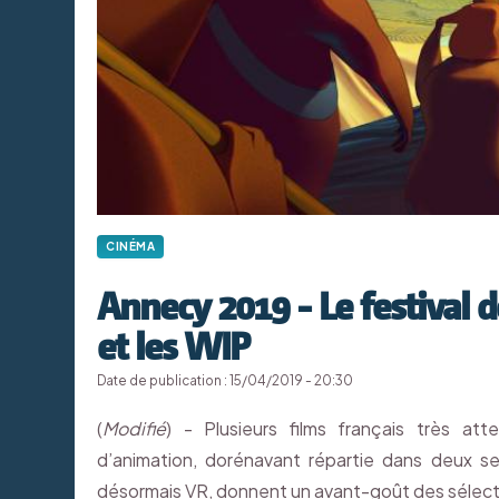
CINÉMA
Annecy 2019 - Le festival d
et les WIP
Date de publication : 15/04/2019 - 20:30
(
Modifié
) - Plusieurs films français très at
d’animation, dorénavant répartie dans deux se
désormais VR, donnent un avant-goût des sélect