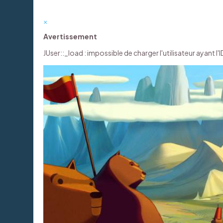
×
Avertissement
JUser::_load : impossible de charger l'utilisateur ayant l'