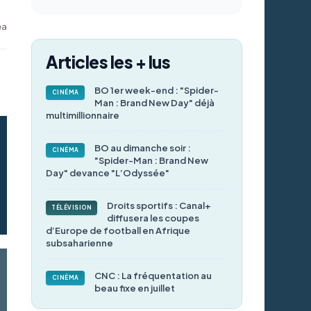
éa
Articles les + lus
BO 1er week-end : "Spider-
CINÉMA
Man : Brand New Day" déjà
multimillionnaire
BO au dimanche soir :
CINÉMA
"Spider-Man : Brand New
Day" devance "L’Odyssée"
Droits sportifs : Canal+
TÉLÉVISION
diffusera les coupes
d’Europe de football en Afrique
subsaharienne
CNC : La fréquentation au
CINÉMA
beau fixe en juillet