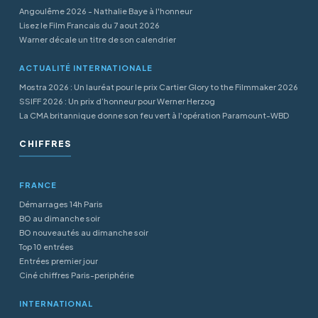
Angoulême 2026 - Nathalie Baye à l'honneur
Lisez le Film Francais du 7 aout 2026
Warner décale un titre de son calendrier
ACTUALITÉ INTERNATIONALE
Mostra 2026 : Un lauréat pour le prix Cartier Glory to the Filmmaker 2026
SSIFF 2026 : Un prix d’honneur pour Werner Herzog
La CMA britannique donne son feu vert à l'opération Paramount-WBD
CHIFFRES
FRANCE
Démarrages 14h Paris
BO au dimanche soir
BO nouveautés au dimanche soir
Top 10 entrées
Entrées premier jour
Ciné chiffres Paris-periphérie
INTERNATIONAL