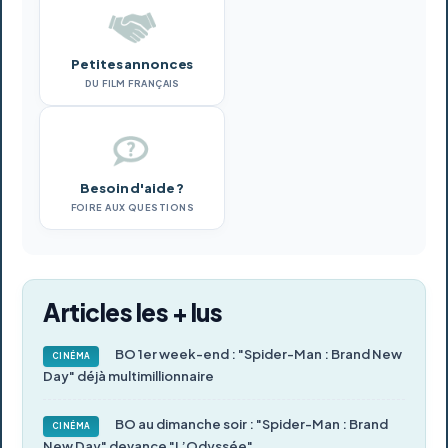
Petites annonces
DU FILM FRANÇAIS
Besoin d'aide ?
FOIRE AUX QUESTIONS
Articles les + lus
BO 1er week-end : "Spider-Man : Brand New
CINÉMA
Day" déjà multimillionnaire
BO au dimanche soir : "Spider-Man : Brand
CINÉMA
New Day" devance "L’Odyssée"