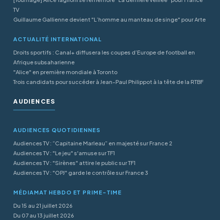
TV
Guillaume Gallienne devient "L’homme au manteau de singe" pour Arte
ACTUALITÉ INTERNATIONAL
Droits sportifs : Canal+ diffusera les coupes d’Europe de football en
Afrique subsaharienne
"Alice" en première mondiale à Toronto
Trois candidats pour succéder à Jean-Paul Philippot à la tête de la RTBF
AUDIENCES
AUDIENCES QUOTIDIENNES
Audiences TV : “Capitaine Marleau” en majesté sur France 2
Audiences TV : "Le jeu" s'amuse sur TF1
Audiences TV : "Sirènes" attire le public sur TF1
Audiences TV : "OPJ" garde le contrôle sur France 3
MÉDIAMAT HEBDO ET PRIME-TIME
Du 15 au 21 juillet 2026
Du 07 au 13 juillet 2026