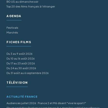
BO US au dimanche soir
Top 20 des films français à l’étranger
AGENDA
Festivals
Marchés
FICHES FILMS
Du 3 au 9 août 2026
Du 10 au 16 août 2026
Du 17 au 23 août 2026
Du 24 au 30 août 2026
Du 31 août au 6 septembre 2026
TÉLÉVISION
ACTUALITÉ FRANCE
Audiences juillet 2026 : France 2 et M6 disent "vive le sport !"
[Tournage] Alice Taglioni se remémore "La dernière veillée" pour France