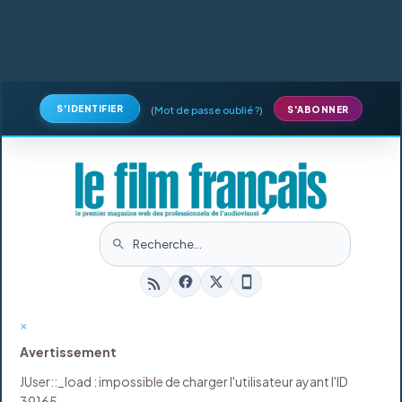
S'IDENTIFIER
(
Mot de passe oublié ?
)
S'ABONNER
×
Avertissement
JUser::_load : impossible de charger l'utilisateur ayant l'ID
39165