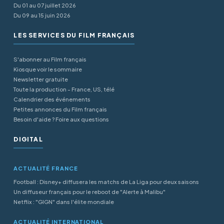
Du 01 au 07 juillet 2026
Du 09 au 15 juin 2026
LES SERVICES DU FILM FRANÇAIS
S'abonner au Film français
Kiosque voir le sommaire
Newsletter gratuite
Toute la production - France, US, télé
Calendrier des événements
Petites annonces du Film français
Besoin d'aide ? Foire aux questions
DIGITAL
ACTUALITÉ FRANCE
Football : Disney+ diffusera les matchs de La Liga pour deux saisons
Un diffuseur français pour le reboot de "Alerte à Malibu"
Netflix : "GIGN" dans l'élite mondiale
ACTUALITÉ INTERNATIONAL