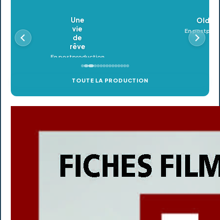
Oldeupe
En postproduction
TOUTE LA PRODUCTION