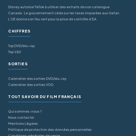
Disney autorise TikTok à utiliser des extraits de son catalogue
Canada : Le gouvernement cède sur les taxes imposées aux Gafan
L’UE donne son feu vert pour la prise de contrôle d’EA
CHIFFRES
Top DVD/blu-ray
Top VàD
SORTIES
Calendrier des sorties DVD/blu-ray
Calendrier des sorties VOD
TOUT SAVOIR DU FILM FRANÇAIS
Qui sommes-nous ?
Nous contacter
Mentions Légales
Politique de protection des données personnelles
Conditions générales de vente