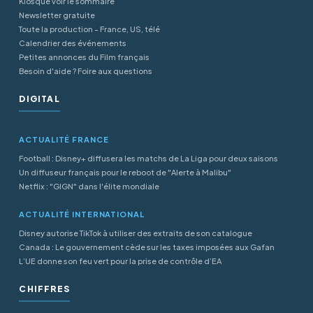
Kiosque voir le sommaire
Newsletter gratuite
Toute la production - France, US, télé
Calendrier des événements
Petites annonces du Film français
Besoin d'aide ? Foire aux questions
DIGITAL
ACTUALITÉ FRANCE
Football : Disney+ diffusera les matchs de La Liga pour deux saisons
Un diffuseur français pour le reboot de "Alerte à Malibu"
Netflix : "GIGN" dans l'élite mondiale
ACTUALITÉ INTERNATIONAL
Disney autorise TikTok à utiliser des extraits de son catalogue
Canada : Le gouvernement cède sur les taxes imposées aux Gafan
L’UE donne son feu vert pour la prise de contrôle d’EA
CHIFFRES