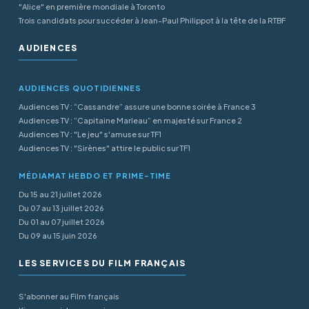
"Alice" en première mondiale à Toronto
Trois candidats pour succéder à Jean-Paul Philippot à la tête de la RTBF
AUDIENCES
AUDIENCES QUOTIDIENNES
Audiences TV : “Cassandre” assure une bonne soirée à France 3
Audiences TV : “Capitaine Marleau” en majesté sur France 2
Audiences TV : "Le jeu" s'amuse sur TF1
Audiences TV : "Sirènes" attire le public sur TF1
MÉDIAMAT HEBDO ET PRIME-TIME
Du 15 au 21 juillet 2026
Du 07 au 13 juillet 2026
Du 01 au 07 juillet 2026
Du 09 au 15 juin 2026
LES SERVICES DU FILM FRANÇAIS
S'abonner au Film français