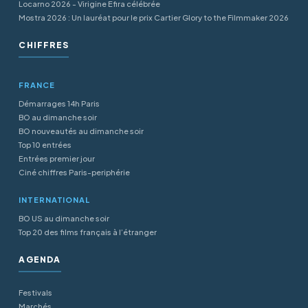
Locarno 2026 - Virigine Efira célébrée
Mostra 2026 : Un lauréat pour le prix Cartier Glory to the Filmmaker 2026
CHIFFRES
FRANCE
Démarrages 14h Paris
BO au dimanche soir
BO nouveautés au dimanche soir
Top 10 entrées
Entrées premier jour
Ciné chiffres Paris-periphérie
INTERNATIONAL
BO US au dimanche soir
Top 20 des films français à l’étranger
AGENDA
Festivals
Marchés