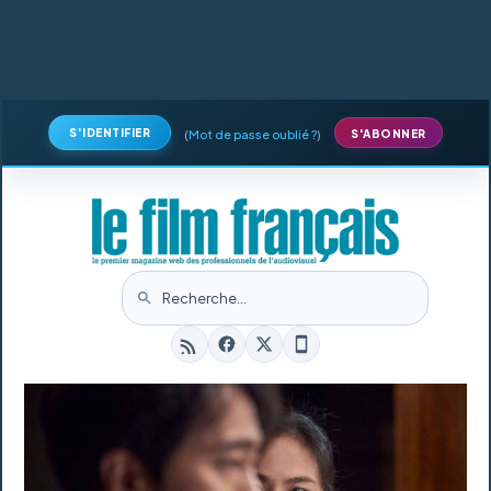
S'IDENTIFIER
(
Mot de passe oublié ?
)
S'ABONNER