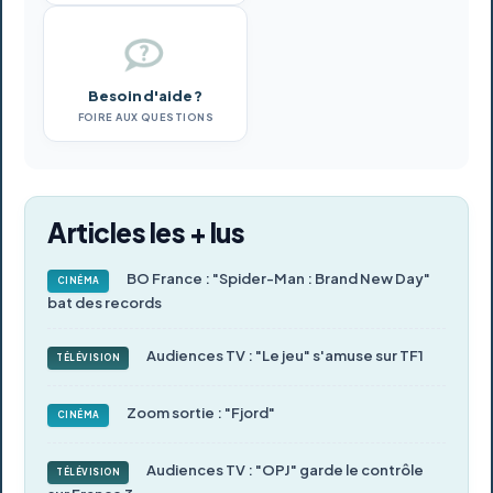
Besoin d'aide ?
FOIRE AUX QUESTIONS
Articles les + lus
BO France : "Spider-Man : Brand New Day"
CINÉMA
bat des records
Audiences TV : "Le jeu" s'amuse sur TF1
TÉLÉVISION
Zoom sortie : "Fjord"
CINÉMA
Audiences TV : "OPJ" garde le contrôle
TÉLÉVISION