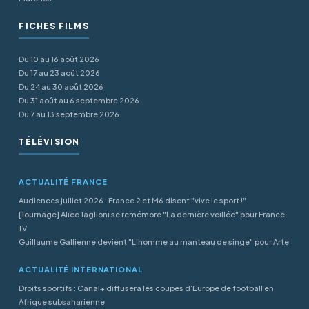
FICHES FILMS
Du 10 au 16 août 2026
Du 17 au 23 août 2026
Du 24 au 30 août 2026
Du 31 août au 6 septembre 2026
Du 7 au 13 septembre 2026
TÉLÉVISION
ACTUALITÉ FRANCE
Audiences juillet 2026 : France 2 et M6 disent "vive le sport !"
[Tournage] Alice Taglioni se remémore "La dernière veillée" pour France
TV
Guillaume Gallienne devient "L’homme au manteau de singe" pour Arte
ACTUALITÉ INTERNATIONAL
Droits sportifs : Canal+ diffusera les coupes d’Europe de football en
Afrique subsaharienne