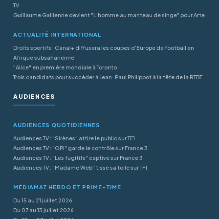
TV
Guillaume Gallienne devient "L’homme au manteau de singe" pour Arte
ACTUALITÉ INTERNATIONAL
Droits sportifs : Canal+ diffusera les coupes d’Europe de football en
Afrique subsaharienne
"Alice" en première mondiale à Toronto
Trois candidats pour succéder à Jean-Paul Philippot à la tête de la RTBF
AUDIENCES
AUDIENCES QUOTIDIENNES
Audiences TV : "Sirènes" attire le public sur TF1
Audiences TV : "OPJ" garde le contrôle sur France 3
Audiences TV : "Les fugitifs" captive sur France 3
Audiences TV : "Madame Web" tisse sa toile sur TF1
MÉDIAMAT HEBDO ET PRIME-TIME
Du 15 au 21 juillet 2026
Du 07 au 13 juillet 2026