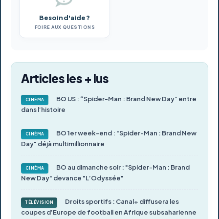
Besoin d'aide ?
FOIRE AUX QUESTIONS
Articles les + lus
BO US : “Spider-Man : Brand New Day” entre
CINÉMA
dans l’histoire
BO 1er week-end : "Spider-Man : Brand New
CINÉMA
Day" déjà multimillionnaire
BO au dimanche soir : "Spider-Man : Brand
CINÉMA
New Day" devance "L’Odyssée"
Droits sportifs : Canal+ diffusera les
TÉLÉVISION
coupes d’Europe de football en Afrique subsaharienne