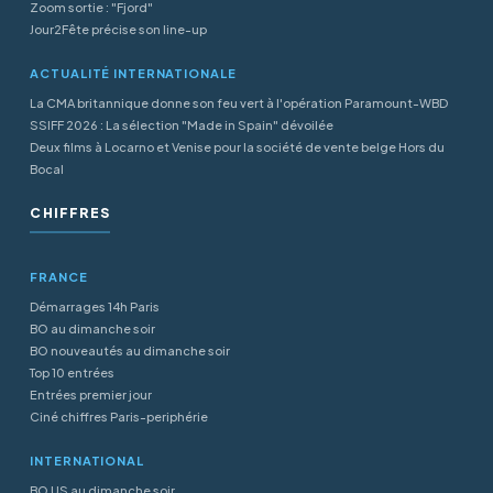
Zoom sortie : "Fjord"
Jour2Fête précise son line-up
ACTUALITÉ INTERNATIONALE
La CMA britannique donne son feu vert à l'opération Paramount-WBD
SSIFF 2026 : La sélection "Made in Spain" dévoilée
Deux films à Locarno et Venise pour la société de vente belge Hors du
Bocal
CHIFFRES
FRANCE
Démarrages 14h Paris
BO au dimanche soir
BO nouveautés au dimanche soir
Top 10 entrées
Entrées premier jour
Ciné chiffres Paris-periphérie
INTERNATIONAL
BO US au dimanche soir