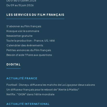
Du 01 au 07 juillet 2026
Du 09 au 15 juin 2026
LES SERVICES DU FILM FRANÇAIS
S'abonner au Film français
Kiosque voir le sommaire
Newsletter gratuite
Toute la production - France, US, télé
Calendrier des événements
Petites annonces du Film français
Besoin d'aide ? Foire aux questions
DIGITAL
ACTUALITÉ FRANCE
Football : Disney+ diffusera les matchs de La Liga pour deux saisons
Un diffuseur français pour le reboot de "Alerte à Malibu"
Netflix : "GIGN" dans l'élite mondiale
ACTUALITÉ INTERNATIONAL