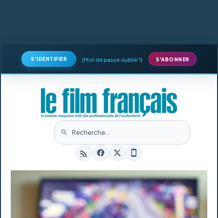
S'IDENTIFIER
(
Mot de passe oublié ?
)
S'ABONNER