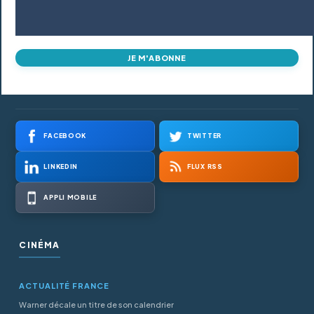
JE M'ABONNE
FACEBOOK
TWITTER
LINKEDIN
FLUX RSS
APPLI MOBILE
CINÉMA
ACTUALITÉ FRANCE
Warner décale un titre de son calendrier