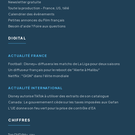
Newsletter gratuite
Toute la production - France, US, télé
Calendrier des événements
Petites annonces du Film français
Besoin d'aide ? Foire aux questions
DIGITAL
ACTUALITÉ FRANCE
Football : Disney+ diffusera les matchs de La Liga pour deux saisons
Un diffuseur français pour le reboot de "Alerte à Malibu"
Netflix : "GIGN" dans l'élite mondiale
ACTUALITÉ INTERNATIONAL
Disney autorise TikTok à utiliser des extraits de son catalogue
Canada : Le gouvernement cède sur les taxes imposées aux Gafan
L’UE donne son feu vert pour la prise de contrôle d’EA
CHIFFRES
Top DVD/blu-ray