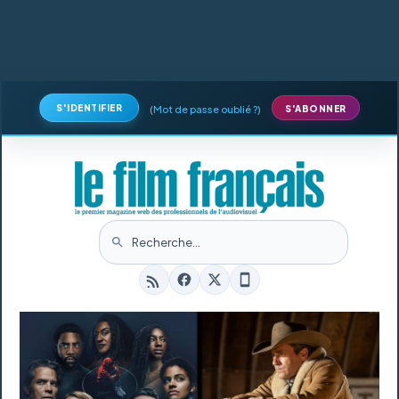
S'IDENTIFIER
(
Mot de passe oublié ?
)
S'ABONNER