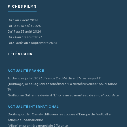
FICHES FILMS
Du 3 au 9 août 2026
Du 10 au 16 août 2026
Du 17 au 23 août 2026
Du 24 au 30 août 2026
Du 31 août au 6 septembre 2026
TÉLÉVISION
ACTUALITÉ FRANCE
Audiences juillet 2026 : France 2 et M6 disent "vive le sport !"
[Tournage] Alice Taglioni se remémore "La dernière veillée" pour France
TV
Guillaume Gallienne devient "L’homme au manteau de singe" pour Arte
ACTUALITÉ INTERNATIONAL
Droits sportifs : Canal+ diffusera les coupes d’Europe de football en
Afrique subsaharienne
"Alice" en première mondiale à Toronto