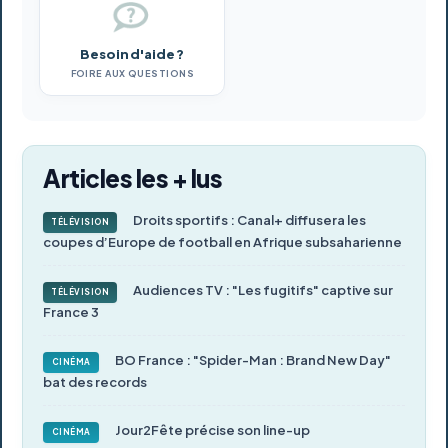
Besoin d'aide ?
FOIRE AUX QUESTIONS
Articles les + lus
Droits sportifs : Canal+ diffusera les
TÉLÉVISION
coupes d’Europe de football en Afrique subsaharienne
Audiences TV : "Les fugitifs" captive sur
TÉLÉVISION
France 3
BO France : "Spider-Man : Brand New Day"
CINÉMA
bat des records
Jour2Fête précise son line-up
CINÉMA