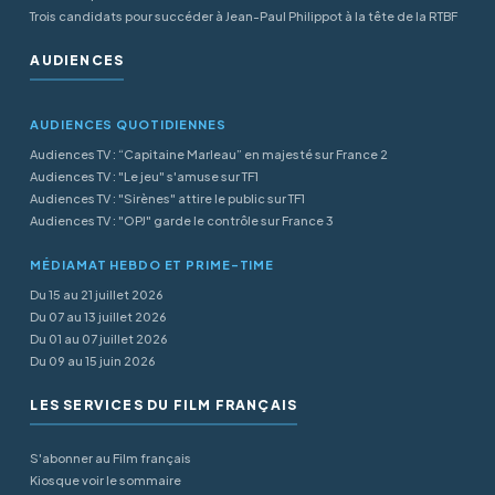
Trois candidats pour succéder à Jean-Paul Philippot à la tête de la RTBF
AUDIENCES
AUDIENCES QUOTIDIENNES
Audiences TV : “Capitaine Marleau” en majesté sur France 2
Audiences TV : "Le jeu" s'amuse sur TF1
Audiences TV : "Sirènes" attire le public sur TF1
Audiences TV : "OPJ" garde le contrôle sur France 3
MÉDIAMAT HEBDO ET PRIME-TIME
Du 15 au 21 juillet 2026
Du 07 au 13 juillet 2026
Du 01 au 07 juillet 2026
Du 09 au 15 juin 2026
LES SERVICES DU FILM FRANÇAIS
S'abonner au Film français
Kiosque voir le sommaire