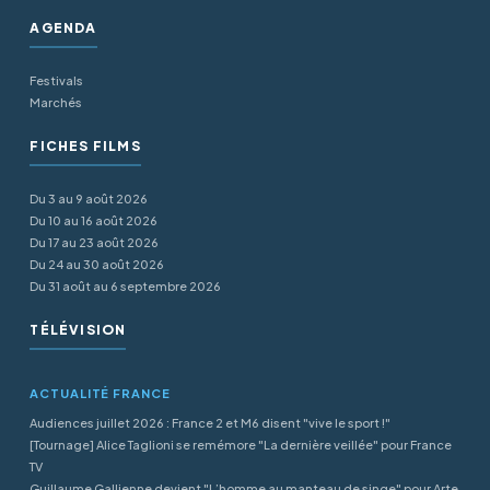
AGENDA
Festivals
Marchés
FICHES FILMS
Du 3 au 9 août 2026
Du 10 au 16 août 2026
Du 17 au 23 août 2026
Du 24 au 30 août 2026
Du 31 août au 6 septembre 2026
TÉLÉVISION
ACTUALITÉ FRANCE
Audiences juillet 2026 : France 2 et M6 disent "vive le sport !"
[Tournage] Alice Taglioni se remémore "La dernière veillée" pour France
TV
Guillaume Gallienne devient "L’homme au manteau de singe" pour Arte