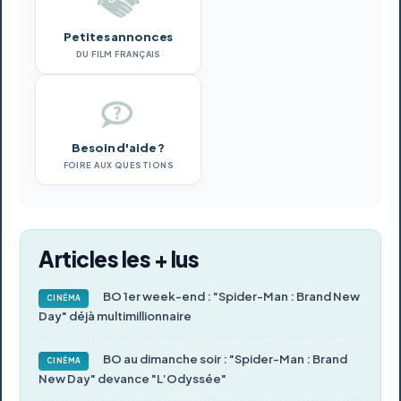
Petites annonces
DU FILM FRANÇAIS
Besoin d'aide ?
FOIRE AUX QUESTIONS
Articles les + lus
BO 1er week-end : "Spider-Man : Brand New
CINÉMA
Day" déjà multimillionnaire
BO au dimanche soir : "Spider-Man : Brand
CINÉMA
New Day" devance "L’Odyssée"