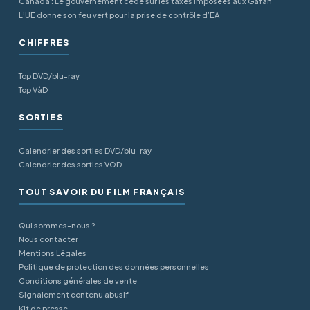
Canada : Le gouvernement cède sur les taxes imposées aux Gafan
L’UE donne son feu vert pour la prise de contrôle d’EA
CHIFFRES
Top DVD/blu-ray
Top VàD
SORTIES
Calendrier des sorties DVD/blu-ray
Calendrier des sorties VOD
TOUT SAVOIR DU FILM FRANÇAIS
Qui sommes-nous ?
Nous contacter
Mentions Légales
Politique de protection des données personnelles
Conditions générales de vente
Signalement contenu abusif
Kit de presse