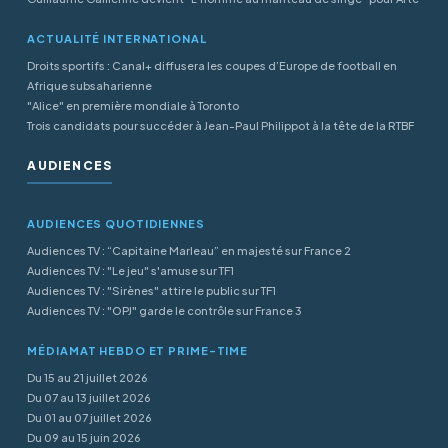
ACTUALITÉ INTERNATIONAL
Droits sportifs : Canal+ diffusera les coupes d’Europe de football en
Afrique subsaharienne
"Alice" en première mondiale à Toronto
Trois candidats pour succéder à Jean-Paul Philippot à la tête de la RTBF
AUDIENCES
AUDIENCES QUOTIDIENNES
Audiences TV : “Capitaine Marleau” en majesté sur France 2
Audiences TV : "Le jeu" s'amuse sur TF1
Audiences TV : "Sirènes" attire le public sur TF1
Audiences TV : "OPJ" garde le contrôle sur France 3
MÉDIAMAT HEBDO ET PRIME-TIME
Du 15 au 21 juillet 2026
Du 07 au 13 juillet 2026
Du 01 au 07 juillet 2026
Du 09 au 15 juin 2026