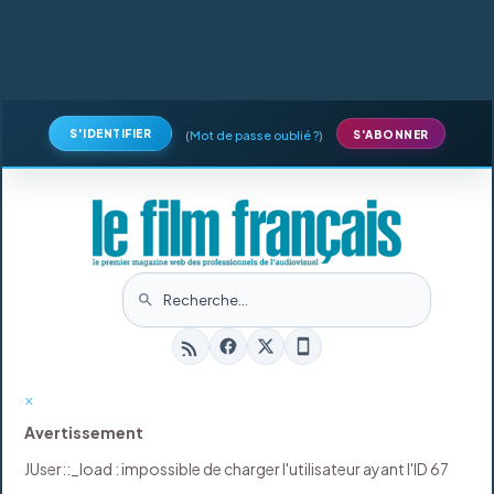
S'IDENTIFIER
(
Mot de passe oublié ?
)
S'ABONNER
×
Avertissement
JUser::_load : impossible de charger l'utilisateur ayant l'ID 67