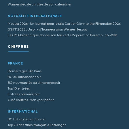
Warner décale un titre de son calendrier
ACTUALITÉ INTERNATIONALE
Mostra 2026 : Un lauréat pour le prix Cartier Glory to the Filmmaker 2026
SSIFF 2026 : Un prix d’honneur pour Werner Herzog
La CMA britannique donne son feu vert à l'opération Paramount-WBD
CHIFFRES
FRANCE
Démarrages 14h Paris
BO au dimanche soir
BO nouveautés au dimanche soir
Top 10 entrées
Entrées premier jour
Ciné chiffres Paris-periphérie
INTERNATIONAL
BO US au dimanche soir
Top 20 des films français à l’étranger