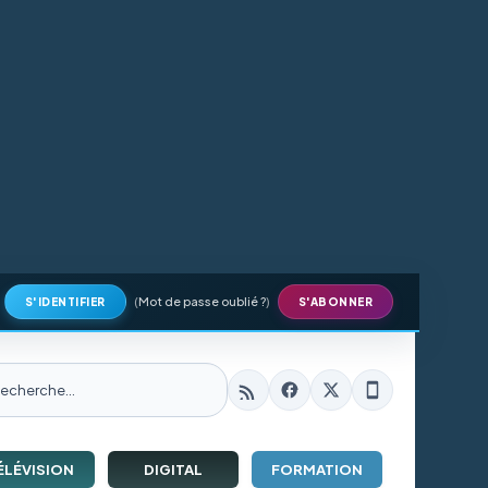
(
Mot de passe oublié ?
)
S'IDENTIFIER
S'ABONNER
ÉLÉVISION
DIGITAL
FORMATION