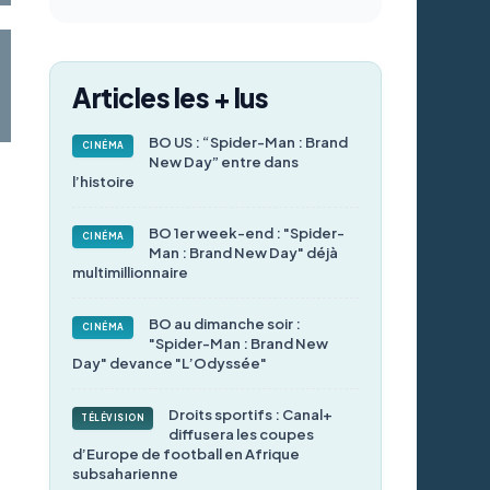
Articles les + lus
BO US : “Spider-Man : Brand
CINÉMA
New Day” entre dans
l’histoire
BO 1er week-end : "Spider-
CINÉMA
Man : Brand New Day" déjà
multimillionnaire
BO au dimanche soir :
CINÉMA
"Spider-Man : Brand New
Day" devance "L’Odyssée"
Droits sportifs : Canal+
TÉLÉVISION
diffusera les coupes
d’Europe de football en Afrique
subsaharienne