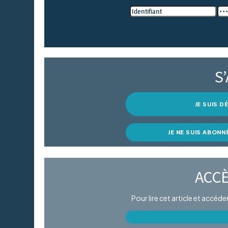
S
JE SUIS 
JE NE SUIS ABONN
ACCÈ
Pour lire cet article et accéd