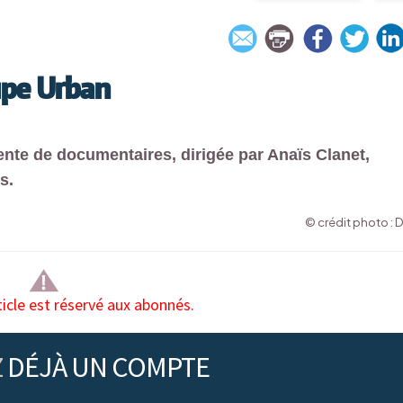
upe Urban
ente de documentaires, dirigée par Anaïs Clanet,
s.
© crédit photo : 
ticle est réservé aux abonnés.
Z
DÉJÀ UN COMPTE