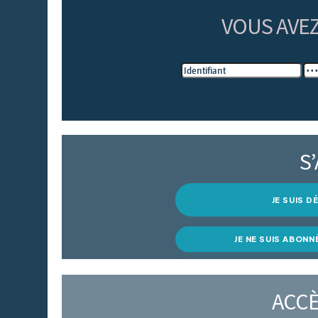
VOUS AVE
S
JE SUIS 
JE NE SUIS ABONN
ACCÈ