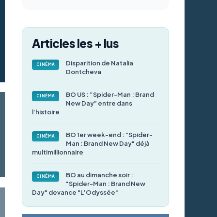
Articles les + lus
Disparition de Natalia
CINÉMA
Dontcheva
BO US : “Spider-Man : Brand
CINÉMA
New Day” entre dans
l’histoire
BO 1er week-end : "Spider-
CINÉMA
Man : Brand New Day" déjà
multimillionnaire
BO au dimanche soir :
CINÉMA
"Spider-Man : Brand New
Day" devance "L’Odyssée"