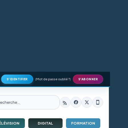
(
Mot de passe oublié ?
)
S'IDENTIFIER
S'ABONNER
ÉLÉVISION
DIGITAL
FORMATION