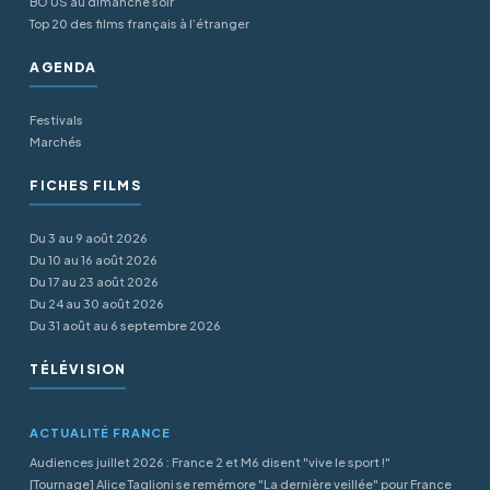
BO US au dimanche soir
Top 20 des films français à l’étranger
AGENDA
Festivals
Marchés
FICHES FILMS
Du 3 au 9 août 2026
Du 10 au 16 août 2026
Du 17 au 23 août 2026
Du 24 au 30 août 2026
Du 31 août au 6 septembre 2026
TÉLÉVISION
ACTUALITÉ FRANCE
Audiences juillet 2026 : France 2 et M6 disent "vive le sport !"
[Tournage] Alice Taglioni se remémore "La dernière veillée" pour France