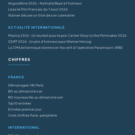
Angoulême 2026 - Nathalie Baye à l'honneur
Lisez le Film Francais du 7 aout 2026
Warner décale un titre de son calendrier
ACTUALITÉ INTERNATIONALE
Mostra 2026 : Un lauréat pour le prix Cartier Glory to the Filmmaker 2026
SSIFF 2026 : Un prix d’honneur pour Werner Herzog
La CMA britannique donne son feu vert à l'opération Paramount-WBD
CHIFFRES
FRANCE
Démarrages 14h Paris
BO au dimanche soir
BO nouveautés au dimanche soir
Top 10 entrées
Entrées premier jour
Ciné chiffres Paris-periphérie
INTERNATIONAL