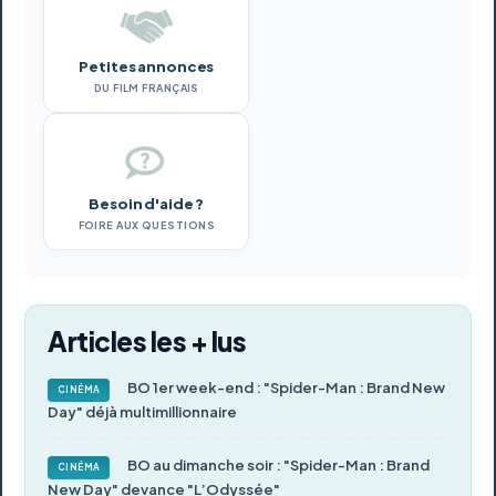
Petites annonces
DU FILM FRANÇAIS
Besoin d'aide ?
FOIRE AUX QUESTIONS
Articles les + lus
BO 1er week-end : "Spider-Man : Brand New
CINÉMA
Day" déjà multimillionnaire
BO au dimanche soir : "Spider-Man : Brand
CINÉMA
New Day" devance "L’Odyssée"