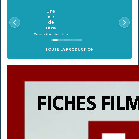
Oldeupe
En postproduction
TOUTE LA PRODUCTION