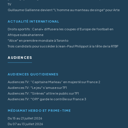
TV
Guillaume Gallienne devient "L’homme au manteau de singe" pour Arte
ACTUALITÉ INTERNATIONAL
Droits sportifs : Canal+ diffusera les coupes d’Europe de football en
Afrique subsaharienne
"Alice" en première mondiale à Toronto
Trois candidats pour succéder à Jean-Paul Philippot à la tête de la RTBF
AUDIENCES
AUDIENCES QUOTIDIENNES
Audiences TV : “Capitaine Marleau” en majesté sur France 2
Audiences TV : "Le jeu" s'amuse sur TF1
Audiences TV : "Sirènes" attire le public sur TF1
Audiences TV : "OPJ" garde le contrôle sur France 3
MÉDIAMAT HEBDO ET PRIME-TIME
Du 15 au 21 juillet 2026
Du 07 au 13 juillet 2026