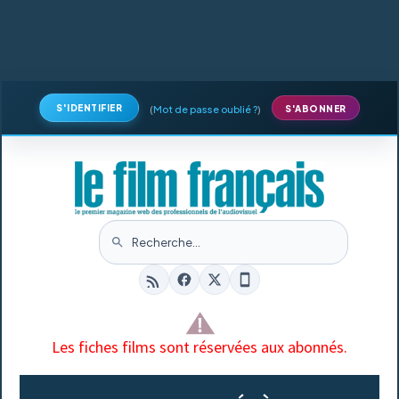
S'IDENTIFIER
(
Mot de passe oublié ?
)
S'ABONNER
Les fiches films sont réservées aux abonnés.