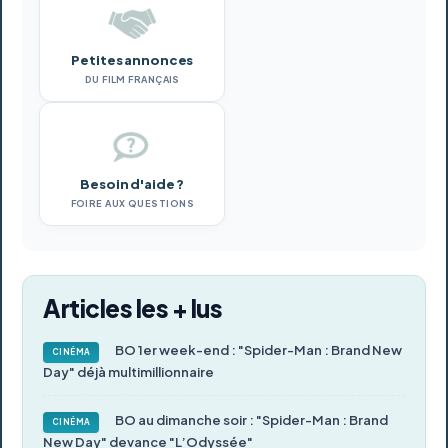
Petites annonces
DU FILM FRANÇAIS
Besoin d'aide ?
FOIRE AUX QUESTIONS
Articles les + lus
BO 1er week-end : "Spider-Man : Brand New
CINÉMA
Day" déjà multimillionnaire
BO au dimanche soir : "Spider-Man : Brand
CINÉMA
New Day" devance "L’Odyssée"