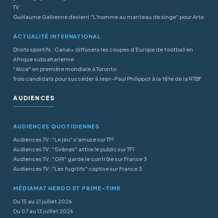
TV
Guillaume Gallienne devient "L’homme au manteau de singe" pour Arte
ACTUALITÉ INTERNATIONAL
Droits sportifs : Canal+ diffusera les coupes d’Europe de football en
Afrique subsaharienne
"Alice" en première mondiale à Toronto
Trois candidats pour succéder à Jean-Paul Philippot à la tête de la RTBF
AUDIENCES
AUDIENCES QUOTIDIENNES
Audiences TV : "Le jeu" s'amuse sur TF1
Audiences TV : "Sirènes" attire le public sur TF1
Audiences TV : "OPJ" garde le contrôle sur France 3
Audiences TV : "Les fugitifs" captive sur France 3
MÉDIAMAT HEBDO ET PRIME-TIME
Du 15 au 21 juillet 2026
Du 07 au 13 juillet 2026