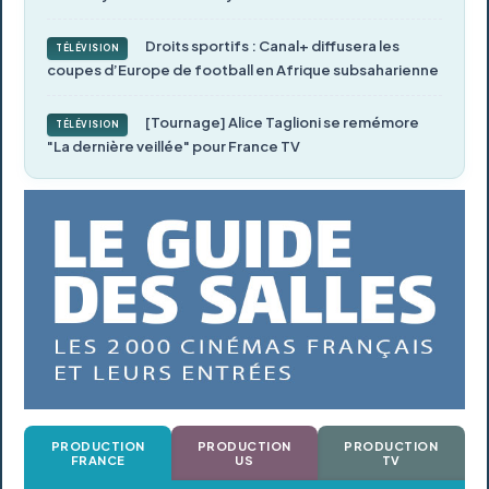
Droits sportifs : Canal+ diffusera les
TÉLÉVISION
coupes d’Europe de football en Afrique subsaharienne
[Tournage] Alice Taglioni se remémore
TÉLÉVISION
"La dernière veillée" pour France TV
PRODUCTION
PRODUCTION
PRODUCTION
FRANCE
US
TV