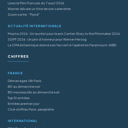
Lisez le Film Francais du 7 aout 2026
Warner décale un titre de son calendrier
Zoom sortie : "Fjord"
ACTUALITÉ INTERNATIONALE
Mostra 2026 : Un lauréat pour le prix Cartier Glory to the Filmmaker 2026
SSIFF 2026 : Un prix d’honneur pour Werner Herzog
La CMA britannique donne son feu vert à l'opération Paramount-WBD
CHIFFRES
FRANCE
Démarrages 14h Paris
BO au dimanche soir
BO nouveautés au dimanche soir
Top 10 entrées
Entrées premier jour
Ciné chiffres Paris-periphérie
INTERNATIONAL