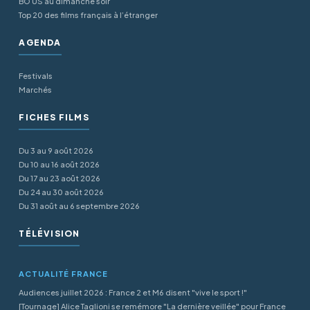
BO US au dimanche soir
Top 20 des films français à l’étranger
AGENDA
Festivals
Marchés
FICHES FILMS
Du 3 au 9 août 2026
Du 10 au 16 août 2026
Du 17 au 23 août 2026
Du 24 au 30 août 2026
Du 31 août au 6 septembre 2026
TÉLÉVISION
ACTUALITÉ FRANCE
Audiences juillet 2026 : France 2 et M6 disent "vive le sport !"
[Tournage] Alice Taglioni se remémore "La dernière veillée" pour France