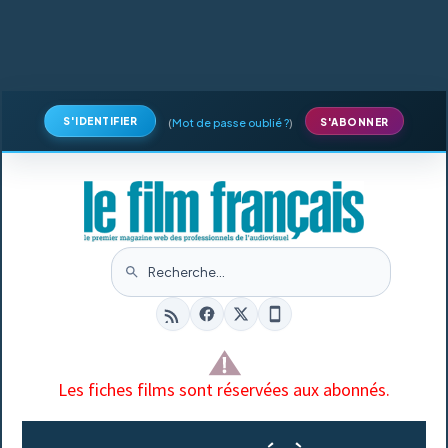
S'IDENTIFIER
(
Mot de passe oublié ?
)
S'ABONNER
Les fiches films sont réservées aux abonnés.