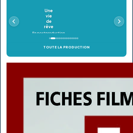
Oldeupe
En postproduction
TOUTE LA PRODUCTION