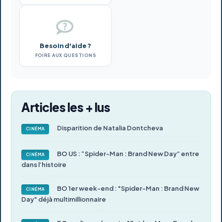
Besoin d'aide ?
FOIRE AUX QUESTIONS
Articles les + lus
Disparition de Natalia Dontcheva
CINÉMA
BO US : “Spider-Man : Brand New Day” entre
CINÉMA
dans l’histoire
BO 1er week-end : "Spider-Man : Brand New
CINÉMA
Day" déjà multimillionnaire