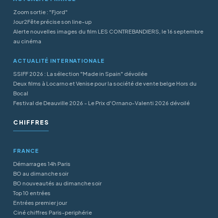
Zoom sortie : "Fjord"
Jour2Fête précise son line-up
Alerte nouvelles images du film LES CONTREBANDIERS, le 16 septembre
au cinéma
ACTUALITÉ INTERNATIONALE
SSIFF 2026 : La sélection "Made in Spain" dévoilée
Deux films à Locarno et Venise pour la société de vente belge Hors du
Bocal
Festival de Deauville 2026 - Le Prix d'Ornano-Valenti 2026 dévoilé
CHIFFRES
FRANCE
Démarrages 14h Paris
BO au dimanche soir
BO nouveautés au dimanche soir
Top 10 entrées
Entrées premier jour
Ciné chiffres Paris-periphérie