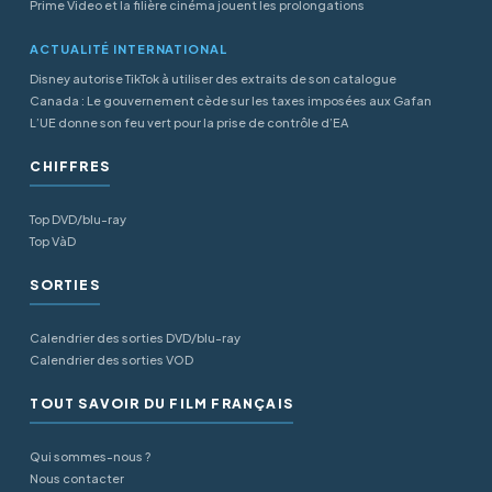
Prime Video et la filière cinéma jouent les prolongations
ACTUALITÉ INTERNATIONAL
Disney autorise TikTok à utiliser des extraits de son catalogue
Canada : Le gouvernement cède sur les taxes imposées aux Gafan
L’UE donne son feu vert pour la prise de contrôle d’EA
CHIFFRES
Top DVD/blu-ray
Top VàD
SORTIES
Calendrier des sorties DVD/blu-ray
Calendrier des sorties VOD
TOUT SAVOIR DU FILM FRANÇAIS
Qui sommes-nous ?
Nous contacter