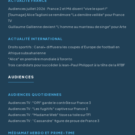
ACTUALITÉ FRANCE
Audiences juillet 2026 : France 2 et M6 disent "vive le sport !"
[Tournage] Alice Taglioni se remémore "La dernière veillée" pour France
TV
Guillaume Gallienne devient "L’homme au manteau de singe" pour Arte
ACTUALITÉ INTERNATIONAL
Droits sportifs : Canal+ diffusera les coupes d’Europe de football en
Afrique subsaharienne
"Alice" en première mondiale à Toronto
Trois candidats pour succéder à Jean-Paul Philippot à la tête de la RTBF
AUDIENCES
AUDIENCES QUOTIDIENNES
Audiences TV : "OPJ" garde le contrôle sur France 3
Audiences TV : "Les fugitifs" captive sur France 3
Audiences TV : "Madame Web" tisse sa toile sur TF1
Audiences TV : “Cassandre” figure de proue de France 3
MÉDIAMAT HEBDO ET PRIME-TIME