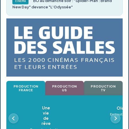
BO au dimanche soir : "Spider-Man : Brand
CINÉMA
New Day" devance "L’Odyssée"
PRODUCTION
PRODUCTION
PRODUCTION
FRANCE
US
TV
Oldeupe
En postproduction