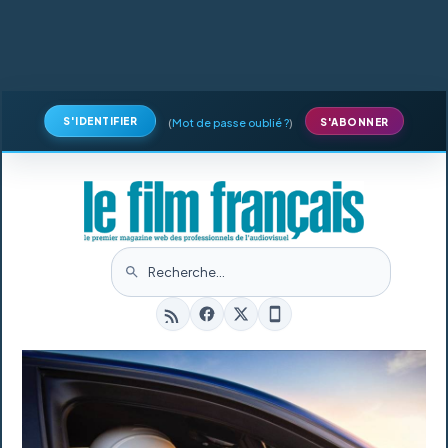
S'IDENTIFIER
(
Mot de passe oublié ?
)
S'ABONNER