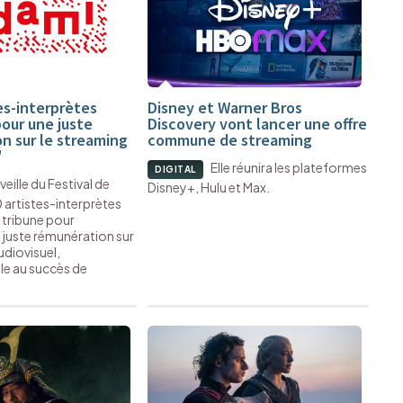
es-interprètes
Disney et Warner Bros
pour une juste
Discovery vont lancer une offre
n sur le streaming
commune de streaming
"
Elle réunira les plateformes
DIGITAL
 veille du Festival de
Disney+, Hulu et Max.
 artistes-interprètes
 tribune pour
juste rémunération sur
udiovisuel,
le au succès de