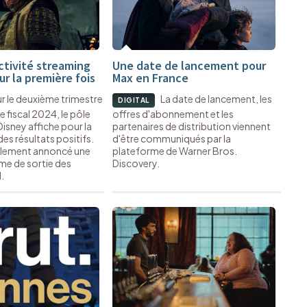
ctivité streaming
Une date de lancement pour
r la première fois
Max en France
r le deuxième trimestre
La date de lancement, les
DIGITAL
e fiscal 2024, le pôle
offres d'abonnement et les
isney affiche pour la
partenaires de distribution viennent
es résultats positifs.
d'être communiqués par la
alement annoncé une
plateforme de Warner Bros.
me de sortie des
Discovery.
.