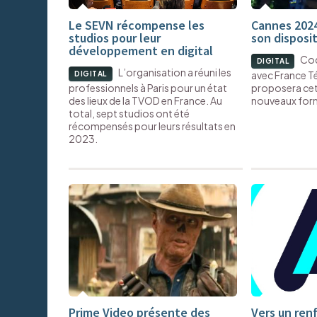
Le SEVN récompense les
Cannes 2024
studios pour leur
son disposit
développement en digital
Cod
DIGITAL
L’organisation a réuni les
avec France Té
DIGITAL
professionnels à Paris pour un état
proposera cet
des lieux de la TVOD en France. Au
nouveaux form
total, sept studios ont été
récompensés pour leurs résultats en
2023.
Prime Video présente des
Vers un ren