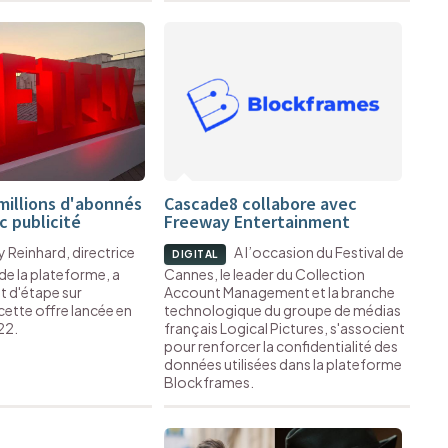
 millions d'abonnés
Cascade8 collabore avec
ec publicité
Freeway Entertainment
 Reinhard, directrice
A l’occasion du Festival de
DIGITAL
 de la plateforme, a
Cannes, le leader du Collection
t d'étape sur
Account Management et la branche
 cette offre lancée en
technologique du groupe de médias
22.
français Logical Pictures, s'associent
pour renforcer la confidentialité des
données utilisées dans la plateforme
Blockframes.