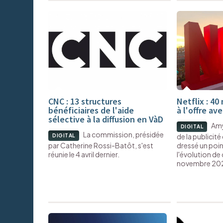
CNC : 13 structures
Netflix : 40
bénéficiaires de l'aide
à l'offre av
sélective à la diffusion en VàD
Amy
DIGITAL
La commission, présidée
de la publicité
DIGITAL
par Catherine Rossi-Batôt, s'est
dressé un poin
réunie le 4 avril dernier.
l'évolution de
novembre 20