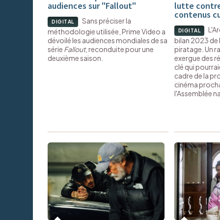
audiences sur "Fallout"
lutte contr
contenus cu
Sans préciser la
DIGITAL
L'A
méthodologie utilisée, Prime Video a
DIGITAL
dévoilé les audiences mondiales de sa
bilan 2023 de l
série
Fallout
, reconduite pour une
piratage. Un 
deuxième saison.
exergue des ré
clé qui pourrai
cadre de la pro
cinéma procha
l'Assemblée na