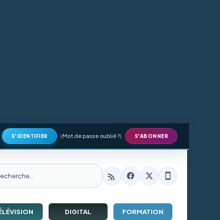
(
Mot de passe oublié ?
)
S'IDENTIFIER
S'ABONNER
ÉLÉVISION
DIGITAL
FORMATION