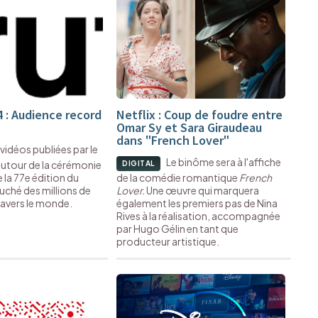
 : Audience record
Netflix : Coup de foudre entre
Omar Sy et Sara Giraudeau
dans "French Lover"
 vidéos publiées par le
Le binôme sera à l'affiche
autour de la cérémonie
DIGITAL
 la 77e édition du
de la comédie romantique
French
ouché des millions de
Lover.
Une œuvre qui marquera
ravers le monde.
également les premiers pas de Nina
Rives à la réalisation, accompagnée
par Hugo Gélin en tant que
producteur artistique.