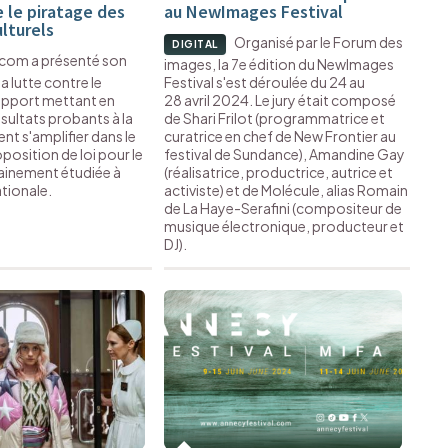
e le piratage des
au NewImages Festival
lturels
Organisé par le Forum des
DIGITAL
rcom a présenté son
images, la 7e édition du NewImages
a lutte contre le
Festival s'est déroulée du 24 au
rapport mettant en
28 avril 2024. Le jury était composé
sultats probants à la
de Shari Frilot (programmatrice et
ent s'amplifier dans le
curatrice en chef de New Frontier au
position de loi pour le
festival de Sundance), Amandine Gay
inement étudiée à
(réalisatrice, productrice, autrice et
tionale.
activiste) et de Molécule, alias Romain
de La Haye-Serafini (compositeur de
musique électronique, producteur et
DJ).