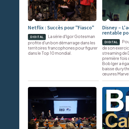
Netflix : Succès pour "Fiasco"
Disney – L'a
rentable pou
La série d'Igor Gotesman
DIGITAL
Pou
profite d'un bon démarrage dans les
DIGITAL
territoires francophones pour figurer
de son exercic
dans le Top 10 mondial.
streaming de D
première fois d
Bob Iger a ég
baisse du ryth
œuvres Marvel