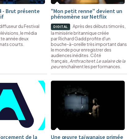
 - Brut présente
"Mon petit renne" devient un
if
phénomène sur Netflix
iffuseur du Festival
Après des débuts timorés,
DIGITAL
lévisions, le média
la minisérie britannique créée
te année deux
par Richard Gadd profite d'un
ats courts.
bouche-à-oreille très important dans
le monde pour enregistrer des
audiences inédites. Côté
français,
Anthracite
et
Le salaire de la
peur
enchaînent les performances.
forcement de la
Une œuvre taïwanaise primée