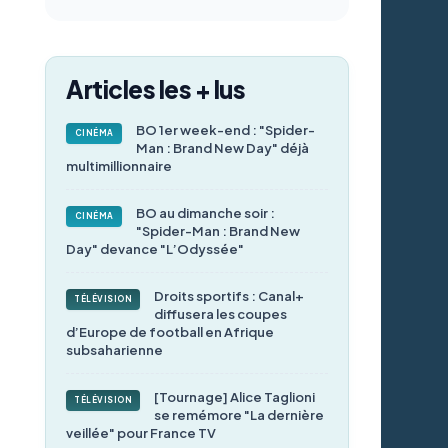
Articles les + lus
BO 1er week-end : "Spider-
CINÉMA
Man : Brand New Day" déjà
multimillionnaire
BO au dimanche soir :
CINÉMA
"Spider-Man : Brand New
Day" devance "L’Odyssée"
Droits sportifs : Canal+
TÉLÉVISION
diffusera les coupes
d’Europe de football en Afrique
subsaharienne
[Tournage] Alice Taglioni
TÉLÉVISION
se remémore "La dernière
veillée" pour France TV