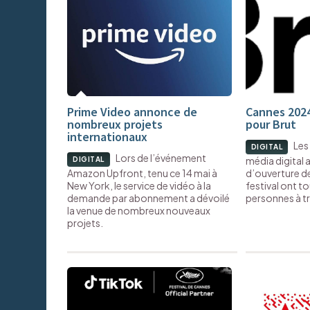
Prime Video annonce de
Cannes 2024
nombreux projets
pour Brut
internationaux
Les
DIGITAL
Lors de l’événement
média digital 
DIGITAL
Amazon Upfront, tenu ce 14 mai à
d’ouverture de
New York, le service de vidéo à la
festival ont t
demande par abonnement a dévoilé
personnes à t
la venue de nombreux nouveaux
projets.