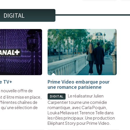
DIGITAL
e TV+
Prime Video embarque pour
une romance parisienne
 nouvelle offre de
Le réalisateur Julien
t d’être mise en place,
DIGITAL
fférentes chaînes de
Carpentier tourne une comédie
i qu’une sélection de
romantique, avec Carla Poquin,
Louka Meliava et Terence Telle dans
les rôles principaux. Une production
Eléphant Story pour Prime Video.