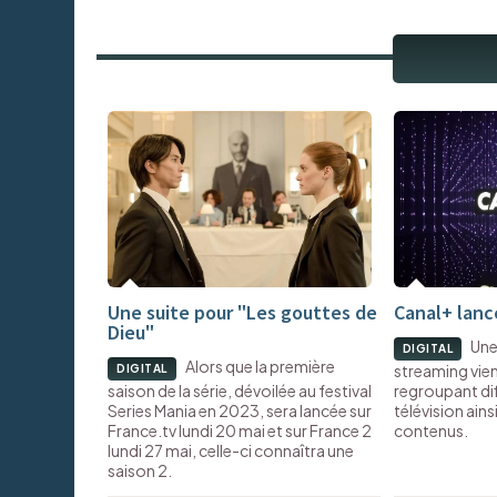
Une suite pour "Les gouttes de
Canal+ lanc
Dieu"
Une
DIGITAL
Alors que la première
streaming vien
DIGITAL
saison de la série, dévoilée au festival
regroupant di
Series Mania en 2023, sera lancée sur
télévision ains
France.tv lundi 20 mai et sur France 2
contenus.
lundi 27 mai, celle-ci connaîtra une
saison 2.