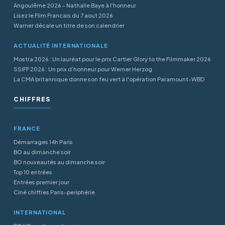
Angoulême 2026 - Nathalie Baye à l'honneur
Lisez le Film Francais du 7 aout 2026
Warner décale un titre de son calendrier
ACTUALITÉ INTERNATIONALE
Mostra 2026 : Un lauréat pour le prix Cartier Glory to the Filmmaker 2026
SSIFF 2026 : Un prix d’honneur pour Werner Herzog
La CMA britannique donne son feu vert à l'opération Paramount-WBD
CHIFFRES
FRANCE
Démarrages 14h Paris
BO au dimanche soir
BO nouveautés au dimanche soir
Top 10 entrées
Entrées premier jour
Ciné chiffres Paris-periphérie
INTERNATIONAL