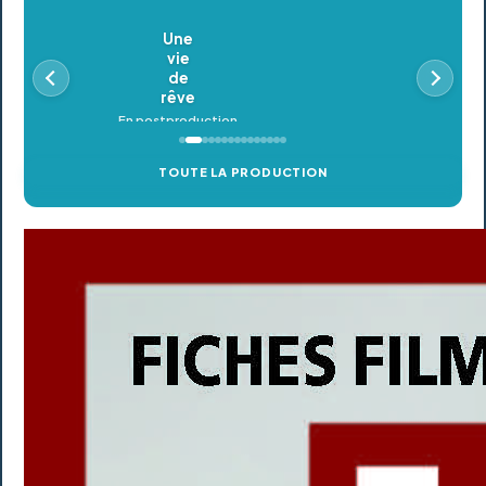
Oldeupe
En postproduction
TOUTE LA PRODUCTION