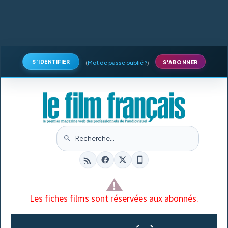
S'IDENTIFIER
(
Mot de passe oublié ?
)
S'ABONNER
Les fiches films sont réservées aux abonnés.