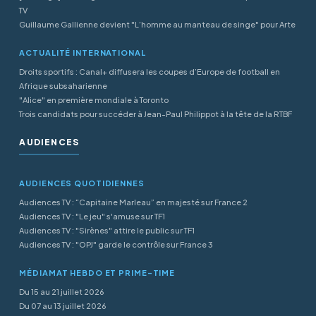
TV
Guillaume Gallienne devient "L’homme au manteau de singe" pour Arte
ACTUALITÉ INTERNATIONAL
Droits sportifs : Canal+ diffusera les coupes d’Europe de football en
Afrique subsaharienne
"Alice" en première mondiale à Toronto
Trois candidats pour succéder à Jean-Paul Philippot à la tête de la RTBF
AUDIENCES
AUDIENCES QUOTIDIENNES
Audiences TV : “Capitaine Marleau” en majesté sur France 2
Audiences TV : "Le jeu" s'amuse sur TF1
Audiences TV : "Sirènes" attire le public sur TF1
Audiences TV : "OPJ" garde le contrôle sur France 3
MÉDIAMAT HEBDO ET PRIME-TIME
Du 15 au 21 juillet 2026
Du 07 au 13 juillet 2026