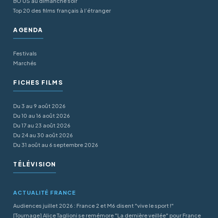
BO US au dimanche soir
Top 20 des films français à l’étranger
AGENDA
Festivals
Marchés
FICHES FILMS
Du 3 au 9 août 2026
Du 10 au 16 août 2026
Du 17 au 23 août 2026
Du 24 au 30 août 2026
Du 31 août au 6 septembre 2026
TÉLÉVISION
ACTUALITÉ FRANCE
Audiences juillet 2026 : France 2 et M6 disent "vive le sport !"
[Tournage] Alice Taglioni se remémore "La dernière veillée" pour France