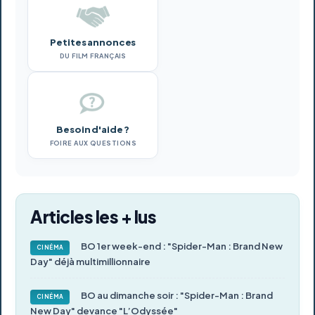
Petites annonces
DU FILM FRANÇAIS
Besoin d'aide ?
FOIRE AUX QUESTIONS
Articles les + lus
BO 1er week-end : "Spider-Man : Brand New
CINÉMA
Day" déjà multimillionnaire
BO au dimanche soir : "Spider-Man : Brand
CINÉMA
New Day" devance "L’Odyssée"