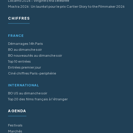
Locarno 2026 - Virigine Efira célébrée
Mostra 2026 : Un lauréat pour le prix Cartier Glory to the Filmmaker 2026
CHIFFRES
FRANCE
Démarrages 14h Paris
BO au dimanche soir
BO nouveautés au dimanche soir
Top 10 entrées
Entrées premier jour
Ciné chiffres Paris-periphérie
INTERNATIONAL
BO US au dimanche soir
Top 20 des films français à l’étranger
AGENDA
Festivals
Marchés