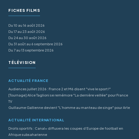
FICHES FILMS
Du 10 au 16 août 2026
Du 17 au 23 août 2026
Du 24 au 30 août 2026
Du 31 août au 6 septembre 2026
Du 7 au 13 septembre 2026
TÉLÉVISION
ACTUALITÉ FRANCE
Audiences juillet 2026 : France 2 et M6 disent "vive le sport !"
[Tournage] Alice Taglioni se remémore "La dernière veillée" pour France
TV
Guillaume Gallienne devient "L’homme au manteau de singe" pour Arte
ACTUALITÉ INTERNATIONAL
Droits sportifs : Canal+ diffusera les coupes d’Europe de football en
Afrique subsaharienne