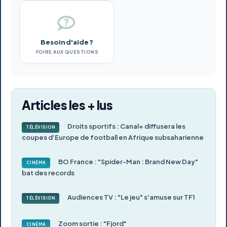
Besoin d'aide ?
FOIRE AUX QUESTIONS
Articles les + lus
Droits sportifs : Canal+ diffusera les
TÉLÉVISION
coupes d’Europe de football en Afrique subsaharienne
BO France : "Spider-Man : Brand New Day"
CINÉMA
bat des records
Audiences TV : "Le jeu" s'amuse sur TF1
TÉLÉVISION
Zoom sortie : "Fjord"
CINÉMA