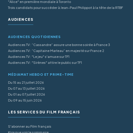
"Alice" en première mondiale à Toronto
Trois candidats pour succéder à Jean-Paul Philippot à la tête de la RTBF
AUDIENCES
AUDIENCES QUOTIDIENNES
Audiences TV : “Cassandre” assure une bonne soirée à France 3
Audiences TV : “Capitaine Marleau” en majesté sur France 2
Audiences TV : "Le jeu" s'amuse sur TF1
Audiences TV : "Sirènes" attire le public sur TF1
MÉDIAMAT HEBDO ET PRIME-TIME
Du 15 au 21 juillet 2026
Du 07 au 13 juillet 2026
Du 01 au 07 juillet 2026
Du 09 au 15 juin 2026
LES SERVICES DU FILM FRANÇAIS
S'abonner au Film français
Kiosque voir le sommaire