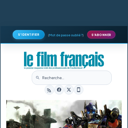
S'IDENTIFIER
(
Mot de passe oublié ?
)
S'ABONNER