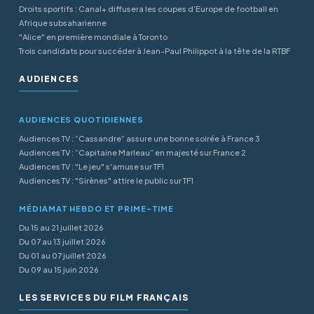
Droits sportifs : Canal+ diffusera les coupes d’Europe de football en
Afrique subsaharienne
"Alice" en première mondiale à Toronto
Trois candidats pour succéder à Jean-Paul Philippot à la tête de la RTBF
AUDIENCES
AUDIENCES QUOTIDIENNES
Audiences TV : “Cassandre” assure une bonne soirée à France 3
Audiences TV : “Capitaine Marleau” en majesté sur France 2
Audiences TV : "Le jeu" s'amuse sur TF1
Audiences TV : "Sirènes" attire le public sur TF1
MÉDIAMAT HEBDO ET PRIME-TIME
Du 15 au 21 juillet 2026
Du 07 au 13 juillet 2026
Du 01 au 07 juillet 2026
Du 09 au 15 juin 2026
LES SERVICES DU FILM FRANÇAIS