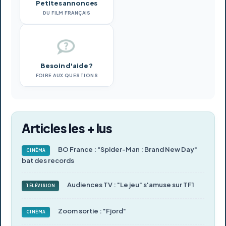
Petites annonces
DU FILM FRANÇAIS
Besoin d'aide ?
FOIRE AUX QUESTIONS
Articles les + lus
BO France : "Spider-Man : Brand New Day"
CINÉMA
bat des records
Audiences TV : "Le jeu" s'amuse sur TF1
TÉLÉVISION
Zoom sortie : "Fjord"
CINÉMA