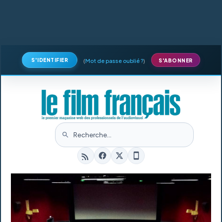
S'IDENTIFIER
(
Mot de passe oublié ?
)
S'ABONNER