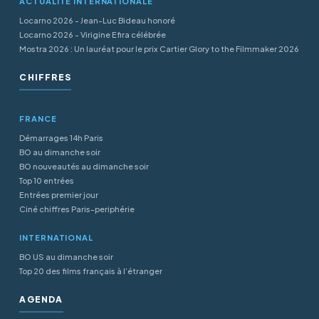
ACTUALITÉ INTERNATIONALE
Locarno 2026 - Jean-Luc Bideau honoré
Locarno 2026 - Virigine Efira célébrée
Mostra 2026 : Un lauréat pour le prix Cartier Glory to the Filmmaker 2026
CHIFFRES
FRANCE
Démarrages 14h Paris
BO au dimanche soir
BO nouveautés au dimanche soir
Top 10 entrées
Entrées premier jour
Ciné chiffres Paris-periphérie
INTERNATIONAL
BO US au dimanche soir
Top 20 des films français à l’étranger
AGENDA