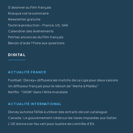
S'abonner au Film français
Kiosque voir le sommaire
Newsletter gratuite
Toute la production - France, US, télé
Calendrier des événements
Petites annonces du Film français
Besoin d'aide ? Foire aux questions
DIGITAL
ACTUALITÉ FRANCE
Football : Disney+ diffusera les matchs de La Liga pour deux saisons
Un diffuseur français pour le reboot de "Alerte à Malibu"
Netflix : "GIGN" dans l'élite mondiale
ACTUALITÉ INTERNATIONAL
Disney autorise TikTok à utiliser des extraits de son catalogue
Canada : Le gouvernement cède sur les taxes imposées aux Gafan
L’UE donne son feu vert pour la prise de contrôle d’EA