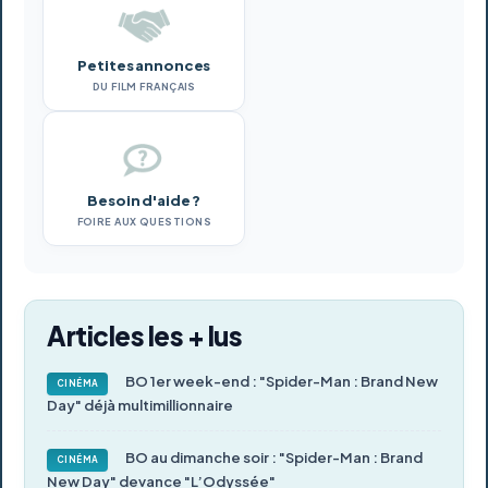
Petites annonces
DU FILM FRANÇAIS
Besoin d'aide ?
FOIRE AUX QUESTIONS
Articles les + lus
BO 1er week-end : "Spider-Man : Brand New
CINÉMA
Day" déjà multimillionnaire
BO au dimanche soir : "Spider-Man : Brand
CINÉMA
New Day" devance "L’Odyssée"