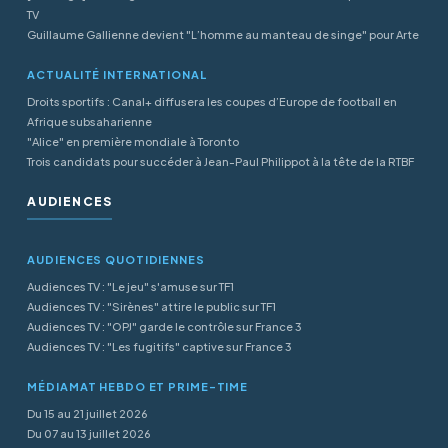
TV
Guillaume Gallienne devient "L’homme au manteau de singe" pour Arte
ACTUALITÉ INTERNATIONAL
Droits sportifs : Canal+ diffusera les coupes d’Europe de football en
Afrique subsaharienne
"Alice" en première mondiale à Toronto
Trois candidats pour succéder à Jean-Paul Philippot à la tête de la RTBF
AUDIENCES
AUDIENCES QUOTIDIENNES
Audiences TV : "Le jeu" s'amuse sur TF1
Audiences TV : "Sirènes" attire le public sur TF1
Audiences TV : "OPJ" garde le contrôle sur France 3
Audiences TV : "Les fugitifs" captive sur France 3
MÉDIAMAT HEBDO ET PRIME-TIME
Du 15 au 21 juillet 2026
Du 07 au 13 juillet 2026