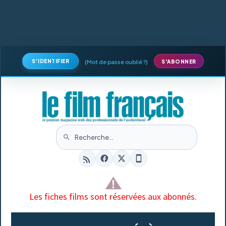
S'IDENTIFIER
(
Mot de passe oublié ?
)
S'ABONNER
Les fiches films sont réservées aux abonnés.