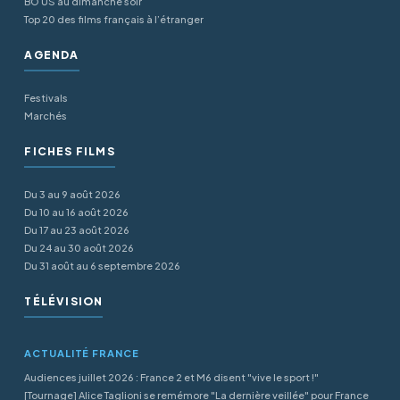
BO US au dimanche soir
Top 20 des films français à l’étranger
AGENDA
Festivals
Marchés
FICHES FILMS
Du 3 au 9 août 2026
Du 10 au 16 août 2026
Du 17 au 23 août 2026
Du 24 au 30 août 2026
Du 31 août au 6 septembre 2026
TÉLÉVISION
ACTUALITÉ FRANCE
Audiences juillet 2026 : France 2 et M6 disent "vive le sport !"
[Tournage] Alice Taglioni se remémore "La dernière veillée" pour France