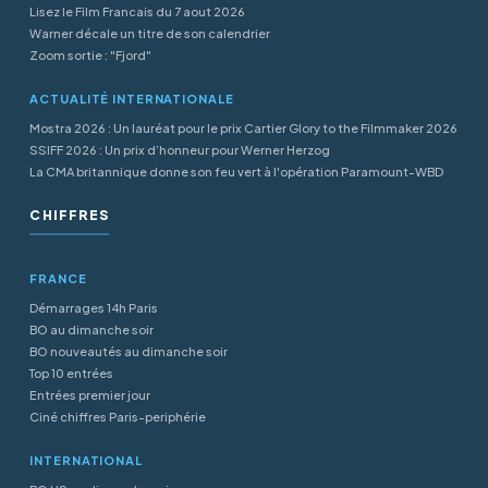
Lisez le Film Francais du 7 aout 2026
Warner décale un titre de son calendrier
Zoom sortie : "Fjord"
ACTUALITÉ INTERNATIONALE
Mostra 2026 : Un lauréat pour le prix Cartier Glory to the Filmmaker 2026
SSIFF 2026 : Un prix d’honneur pour Werner Herzog
La CMA britannique donne son feu vert à l'opération Paramount-WBD
CHIFFRES
FRANCE
Démarrages 14h Paris
BO au dimanche soir
BO nouveautés au dimanche soir
Top 10 entrées
Entrées premier jour
Ciné chiffres Paris-periphérie
INTERNATIONAL