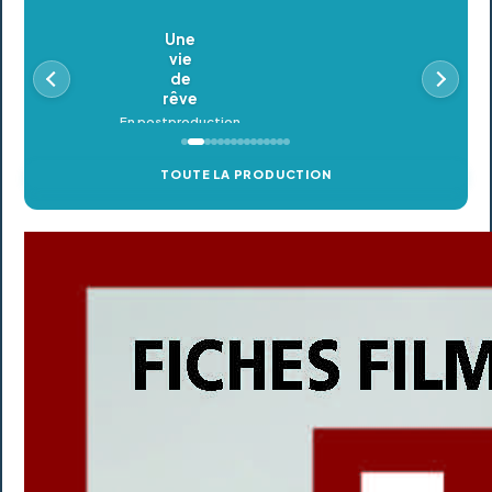
Oldeupe
En postproduction
TOUTE LA PRODUCTION