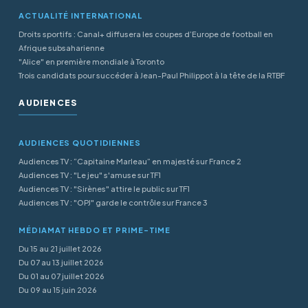
ACTUALITÉ INTERNATIONAL
Droits sportifs : Canal+ diffusera les coupes d’Europe de football en
Afrique subsaharienne
"Alice" en première mondiale à Toronto
Trois candidats pour succéder à Jean-Paul Philippot à la tête de la RTBF
AUDIENCES
AUDIENCES QUOTIDIENNES
Audiences TV : “Capitaine Marleau” en majesté sur France 2
Audiences TV : "Le jeu" s'amuse sur TF1
Audiences TV : "Sirènes" attire le public sur TF1
Audiences TV : "OPJ" garde le contrôle sur France 3
MÉDIAMAT HEBDO ET PRIME-TIME
Du 15 au 21 juillet 2026
Du 07 au 13 juillet 2026
Du 01 au 07 juillet 2026
Du 09 au 15 juin 2026