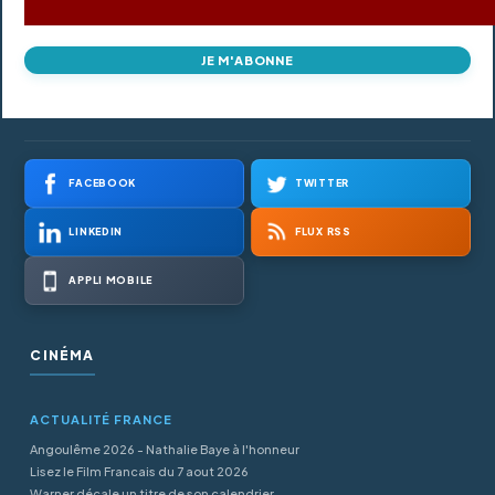
JE M'ABONNE
FACEBOOK
TWITTER
LINKEDIN
FLUX RSS
APPLI MOBILE
CINÉMA
ACTUALITÉ FRANCE
Angoulême 2026 - Nathalie Baye à l'honneur
Lisez le Film Francais du 7 aout 2026
Warner décale un titre de son calendrier