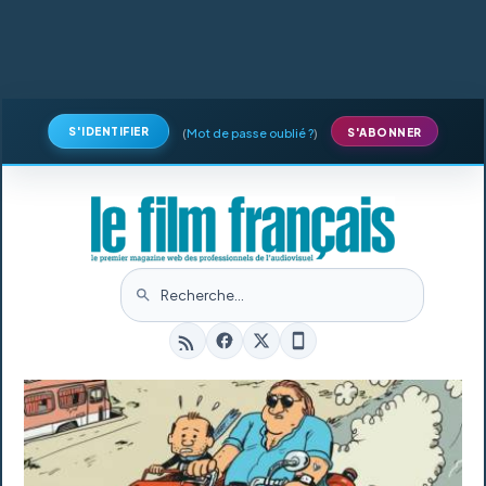
S'IDENTIFIER
(
Mot de passe oublié ?
)
S'ABONNER