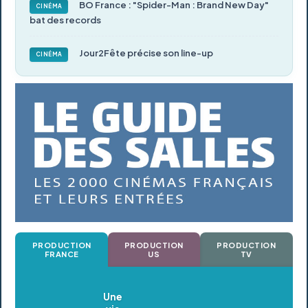
BO France : "Spider-Man : Brand New Day"
CINÉMA
bat des records
Jour2Fête précise son line-up
CINÉMA
PRODUCTION
PRODUCTION
PRODUCTION
FRANCE
US
TV
Oldeupe