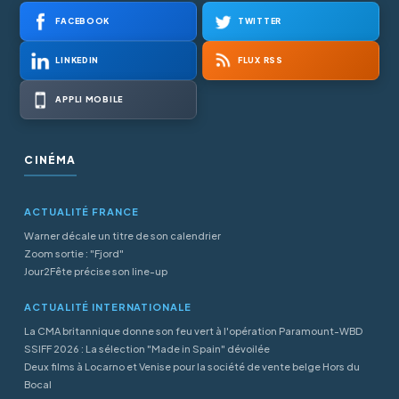
FACEBOOK
TWITTER
LINKEDIN
FLUX RSS
APPLI MOBILE
CINÉMA
ACTUALITÉ FRANCE
Warner décale un titre de son calendrier
Zoom sortie : "Fjord"
Jour2Fête précise son line-up
ACTUALITÉ INTERNATIONALE
La CMA britannique donne son feu vert à l'opération Paramount-WBD
SSIFF 2026 : La sélection "Made in Spain" dévoilée
Deux films à Locarno et Venise pour la société de vente belge Hors du
Bocal