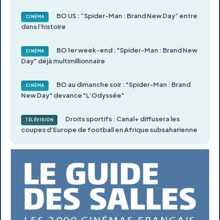
BO US : “Spider-Man : Brand New Day” entre
CINÉMA
dans l’histoire
BO 1er week-end : "Spider-Man : Brand New
CINÉMA
Day" déjà multimillionnaire
BO au dimanche soir : "Spider-Man : Brand
CINÉMA
New Day" devance "L’Odyssée"
Droits sportifs : Canal+ diffusera les
TÉLÉVISION
coupes d’Europe de football en Afrique subsaharienne