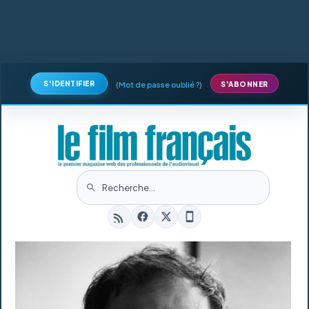
S'IDENTIFIER
(
Mot de passe oublié ?
)
S'ABONNER