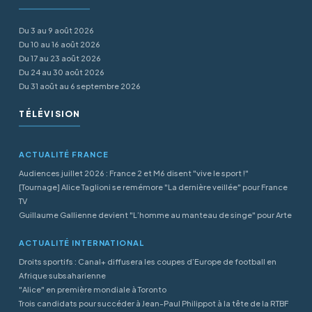
Du 3 au 9 août 2026
Du 10 au 16 août 2026
Du 17 au 23 août 2026
Du 24 au 30 août 2026
Du 31 août au 6 septembre 2026
TÉLÉVISION
ACTUALITÉ FRANCE
Audiences juillet 2026 : France 2 et M6 disent "vive le sport !"
[Tournage] Alice Taglioni se remémore "La dernière veillée" pour France
TV
Guillaume Gallienne devient "L’homme au manteau de singe" pour Arte
ACTUALITÉ INTERNATIONAL
Droits sportifs : Canal+ diffusera les coupes d’Europe de football en
Afrique subsaharienne
"Alice" en première mondiale à Toronto
Trois candidats pour succéder à Jean-Paul Philippot à la tête de la RTBF