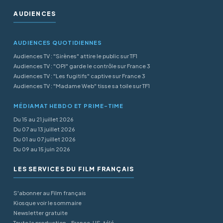
AUDIENCES
AUDIENCES QUOTIDIENNES
Audiences TV : "Sirènes" attire le public sur TF1
Audiences TV : "OPJ" garde le contrôle sur France 3
Audiences TV : "Les fugitifs" captive sur France 3
Audiences TV : "Madame Web" tisse sa toile sur TF1
MÉDIAMAT HEBDO ET PRIME-TIME
Du 15 au 21 juillet 2026
Du 07 au 13 juillet 2026
Du 01 au 07 juillet 2026
Du 09 au 15 juin 2026
LES SERVICES DU FILM FRANÇAIS
S'abonner au Film français
Kiosque voir le sommaire
Newsletter gratuite
Toute la production - France, US, télé